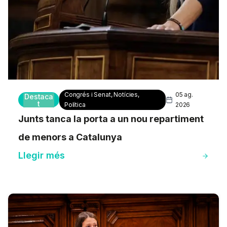
Congrés i Senat
,
Notícies
,
05 ag.
Destaca
t
Política
2026
Junts tanca la porta a un nou repartiment
de menors a Catalunya
Llegir més