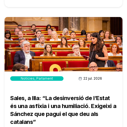
Notícies
,
Parlament
22 jul. 2026
Sales, a Illa: “La desinversió de l’Estat
és una asfíxia i una humiliació. Exigeixi a
Sánchez que pagui el que deu als
catalans”